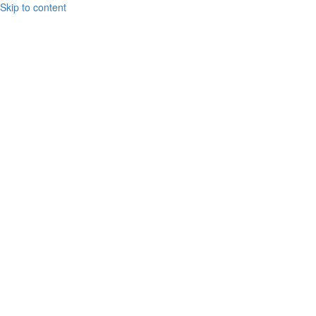
Skip to content
У БаяНа.
Обзоры на
акции и
конкурсы в
интернете