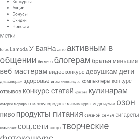
Конкурсы
Акции
Бонусы
Скидки
Новости
Метки
активным в
У БаяНа
Lamoda
forex
авто
общении
блогерам
братья меньшие
биглион
веб-мастерам
дети
девушкам
видеоконкурс
здоровье
конкурс
компьютеры
дизайнерам
игры
киноконкурс
кулинарам
конкурс статей
отзывов
красота
озон
международные
мода
лотереи
марафоны
мини-конкурсы
музыка
продукты питания
пиво
сигареты
связной
семья
творческие
соц.сети
спорт
сотмаркет
фотоконкурс