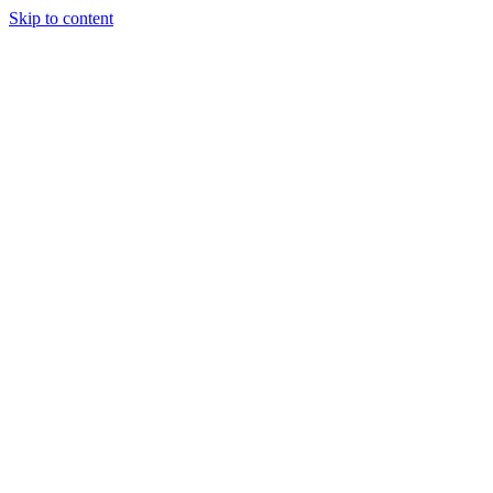
Skip to content
У БаяНа.
Обзоры на
акции и
конкурсы в