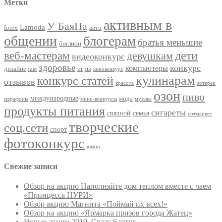
Метки
активным в
У БаяНа
Lamoda
forex
авто
общении
блогерам
братья меньшие
биглион
веб-мастерам
дети
девушкам
видеоконкурс
здоровье
конкурс
компьютеры
дизайнерам
игры
киноконкурс
кулинарам
конкурс статей
отзывов
красота
лотереи
озон
пиво
международные
мода
марафоны
мини-конкурсы
музыка
продукты питания
сигареты
связной
семья
сотмаркет
творческие
соц.сети
спорт
фотоконкурс
юмор
Свежие записи
Обзор на акцию Наполняйте дом теплом вместе с чаем
«Принцесса НУРИ»
Обзор акцию Магнита «Поймай их всех!»
Обзор на акцию «Ярмарка призов города Жатец»
Новые акции 2019. Сразу 6 штук