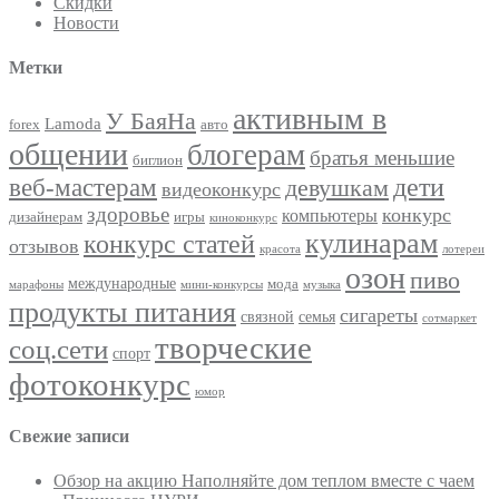
Скидки
Новости
Метки
активным в
У БаяНа
Lamoda
forex
авто
общении
блогерам
братья меньшие
биглион
веб-мастерам
дети
девушкам
видеоконкурс
здоровье
конкурс
компьютеры
дизайнерам
игры
киноконкурс
кулинарам
конкурс статей
отзывов
красота
лотереи
озон
пиво
международные
мода
марафоны
мини-конкурсы
музыка
продукты питания
сигареты
связной
семья
сотмаркет
творческие
соц.сети
спорт
фотоконкурс
юмор
Свежие записи
Обзор на акцию Наполняйте дом теплом вместе с чаем