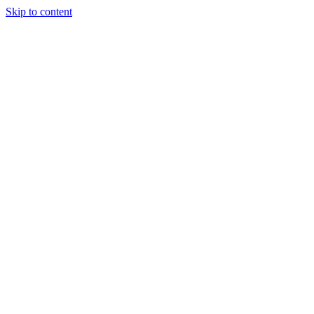
Skip to content
У БаяНа.
Обзоры на
акции и
конкурсы в