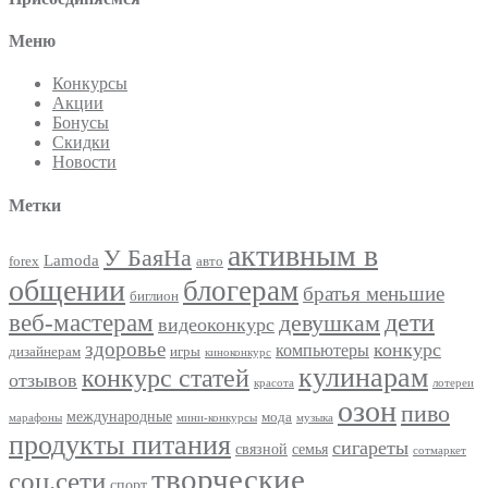
Меню
Конкурсы
Акции
Бонусы
Скидки
Новости
Метки
активным в
У БаяНа
Lamoda
forex
авто
общении
блогерам
братья меньшие
биглион
веб-мастерам
дети
девушкам
видеоконкурс
здоровье
конкурс
компьютеры
дизайнерам
игры
киноконкурс
кулинарам
конкурс статей
отзывов
красота
лотереи
озон
пиво
международные
мода
марафоны
мини-конкурсы
музыка
продукты питания
сигареты
связной
семья
сотмаркет
творческие
соц.сети
спорт