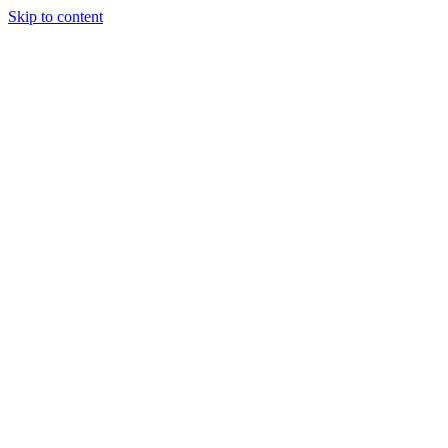
Skip to content
У БаяНа.
Обзоры на
акции и
конкурсы в