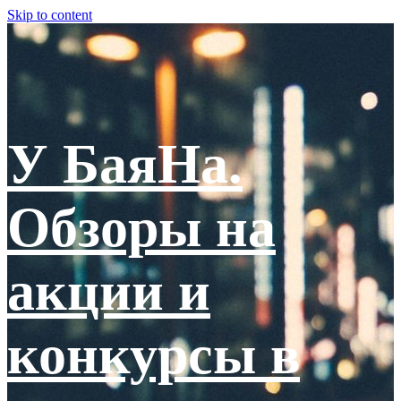
Skip to content
У БаяНа.
Обзоры на
акции и
конкурсы в