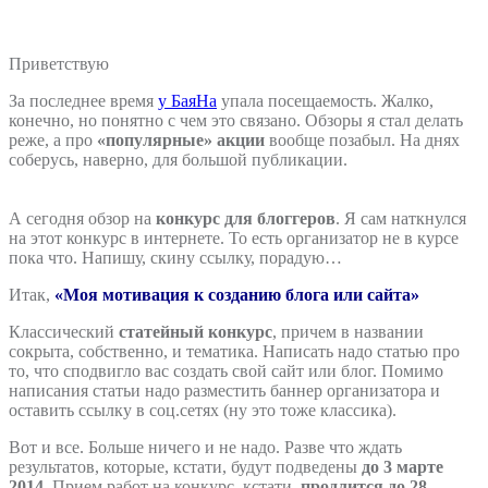
Приветствую
За последнее время
у БаяНа
упала посещаемость. Жалко,
конечно, но понятно с чем это связано. Обзоры я стал делать
реже, а про
«популярные» акции
вообще позабыл. На днях
соберусь, наверно, для большой публикации.
А сегодня обзор на
конкурс для блоггеров
. Я сам наткнулся
на этот конкурс в интернете. То есть организатор не в курсе
пока что. Напишу, скину ссылку, порадую…
Итак,
«Моя мотивация к созданию блога или сайта»
Классический
статейный конкурс
, причем в названии
сокрыта, собственно, и тематика. Написать надо статью про
то, что сподвигло вас создать свой сайт или блог. Помимо
написания статьи надо разместить баннер организатора и
оставить ссылку в соц.сетях (ну это тоже классика).
Вот и все. Больше ничего и не надо. Разве что ждать
результатов, которые, кстати, будут подведены
до 3 марте
2014
. Прием работ на конкурс, кстати,
продлится до 28