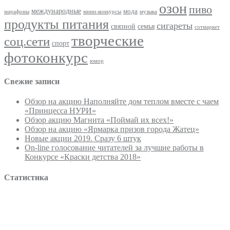
озон
пиво
международные
мода
марафоны
мини-конкурсы
музыка
продукты питания
сигареты
связной
семья
сотмаркет
творческие
соц.сети
спорт
фотоконкурс
юмор
Свежие записи
Обзор на акцию Наполняйте дом теплом вместе с чаем
«Принцесса НУРИ»
Обзор акцию Магнита «Поймай их всех!»
Обзор на акцию «Ярмарка призов города Жатец»
Новые акции 2019. Сразу 6 штук
On-line голосование читателей за лучшие работы в
Конкурсе «Краски детства 2018»
Статистика