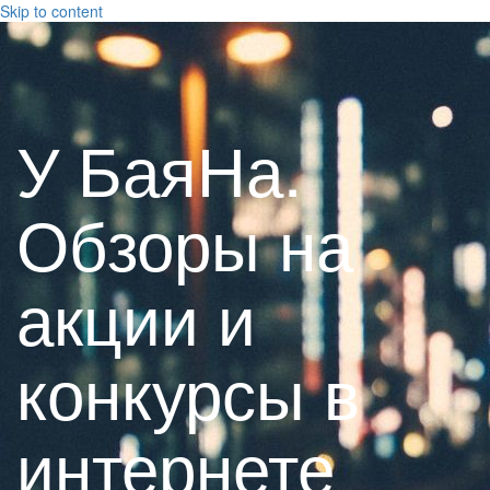
Skip to content
У БаяНа.
Обзоры на
акции и
конкурсы в
интернете