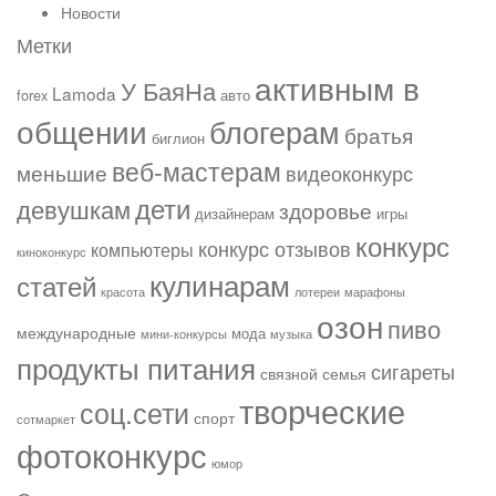
Новости
Метки
активным в
У БаяНа
Lamoda
forex
авто
общении
блогерам
братья
биглион
веб-мастерам
меньшие
видеоконкурс
дети
девушкам
здоровье
дизайнерам
игры
конкурс
конкурс отзывов
компьютеры
киноконкурс
кулинарам
статей
красота
лотереи
марафоны
озон
пиво
международные
мода
мини-конкурсы
музыка
продукты питания
сигареты
связной
семья
творческие
соц.сети
спорт
сотмаркет
фотоконкурс
юмор