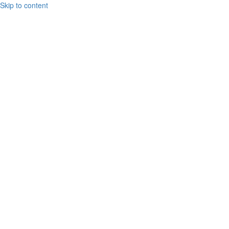
Skip to content
У БаяНа.
Обзоры на
акции и
конкурсы в
интернете