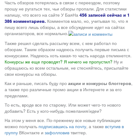
Часть обзоров потерялась в связи с переездом, поэтому
прошу не ругаться тех, чьи обзоры пропали. Для статистики
напишу, что всего на сайте У БаяНа
456 записей сейчас и 1
386 комментариев.
Комментов мало, но, учитывая то, что я
пишу всего лишь обзоры, а все обсуждение идет на сайтах
организаторов, все нормально.
Также решил сделать рассылку всем, с кем работал по
обзорам. Таким образом надеюсь получить первые письма с
конкурсами. Надеюсь хоть какая-то часть народа откликнется.
Конкурсы же еще проводят? Я ничего не пропустил?
Ну и
обращаюсь ко всем остальным, не стесняйтесь, присылайте
свои конкурсы на обзоры.
Как и раньше, писать буду про
акции и конкурсы блоггеров
,
а также про различные промо акции в Интернете и за его
пределами.
То есть, вроде все по старому. Или может чего-то нового
добавить? Есть у кого-нибудь пожелания/идеи?
На этом у меня все. По-прежнему все новые публикации
можно получать
подписавшись на почту
, а также
вступив в
группу
ВКонтакте и
зафолловив
твиттер.