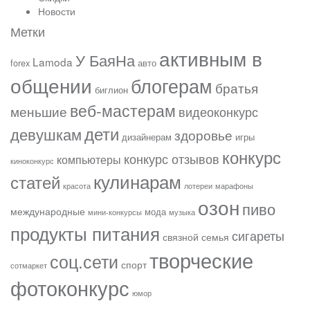
Новости
Метки
активным в
У БаяНа
Lamoda
forex
авто
общении
блогерам
братья
биглион
веб-мастерам
меньшие
видеоконкурс
дети
девушкам
здоровье
дизайнерам
игры
конкурс
конкурс отзывов
компьютеры
киноконкурс
кулинарам
статей
красота
лотереи
марафоны
озон
пиво
международные
мода
мини-конкурсы
музыка
продукты питания
сигареты
связной
семья
творческие
соц.сети
спорт
сотмаркет
фотоконкурс
юмор