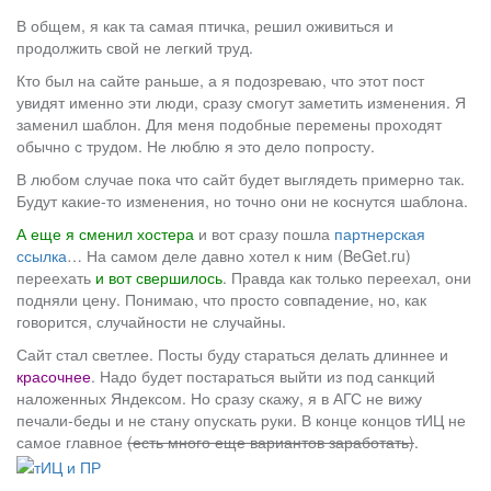
В общем, я как та самая птичка, решил оживиться и
продолжить свой не легкий труд.
Кто был на сайте раньше, а я подозреваю, что этот пост
увидят именно эти люди, сразу смогут заметить изменения. Я
заменил шаблон. Для меня подобные перемены проходят
обычно с трудом. Не люблю я это дело попросту.
В любом случае пока что сайт будет выглядеть примерно так.
Будут какие-то изменения, но точно они не коснутся шаблона.
А еще я сменил хостера
и вот сразу пошла
партнерская
ссылка
… На самом деле давно хотел к ним (BeGet.ru)
переехать
и вот свершилось
. Правда как только переехал, они
подняли цену. Понимаю, что просто совпадение, но, как
говорится, случайности не случайны.
Сайт стал светлее. Посты буду стараться делать длиннее и
красочнее
. Надо будет постараться выйти из под санкций
наложенных Яндексом. Но сразу скажу, я в АГС не вижу
печали-беды и не стану опускать руки. В конце концов тИЦ не
самое главное
(есть много еще вариантов заработать)
.